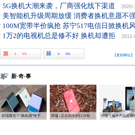
5G换机大潮来袭，厂商强化线下渠道
2020-
美智能机升级周期放缓 消费者换机意愿不
100M宽带半价疯抢 苏宁517电信日掀换机
1万2的电视机总是修不好 换机却遭拒
2011-
0
0%
0
0%
【复制网址】
新·奇·事
初现曙光？“换机潮”终于要来了？
唠嗑 | 正在消失的LCD智能手机