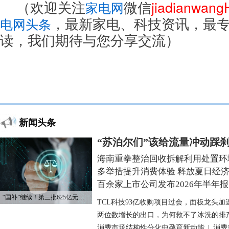
（欢迎关注
微信
jiadianwan
家电网
，最新家电、科技资讯，最
电网头条
读，我们期待与您分享交流）
新闻头条
“苏泊尔们”该给流量冲动踩
海南重拳整治回收拆解利用处置环
多举措提升消费体验 释放夏日经
百余家上市公司发布2026年半年报
“国补”继续！第三批625亿元资金已下达
TCL科技93亿收购项目过会，面板龙头加
两位数增长的出口，为何救不了冰洗的排
消费市场结构性分化中孕育新动能
|
消费