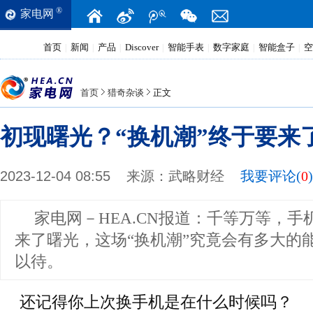
®
家电网
首页
新闻
产品
Discover
智能手表
数字家庭
智能盒子
空
|
|
|
|
|
|
|
首页
猎奇杂谈
正文
初现曙光？“换机潮”终于要来
2023-12-04 08:55
来源：
武略财经
我要评论(
0
)
家电网－HEA.CN报道：
千等万等，手
来了曙光，这场“换机潮”究竟会有多大的
以待。
还记得你上次换手机是在什么时候吗？