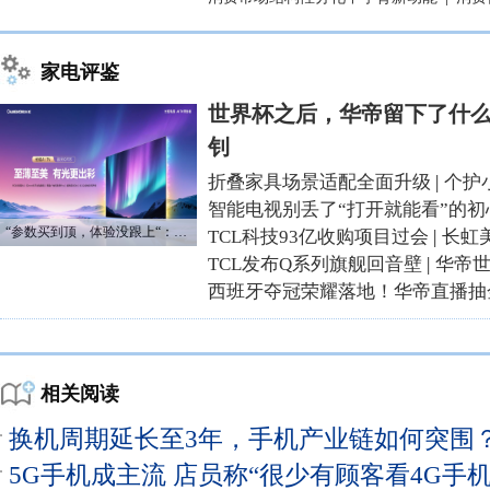
家电评鉴
世界杯之后，华帝留下了什么
钊
折叠家具场景适配全面升级
|
个护
智能电视别丢了“打开就能看”的初
“参数买到顶，体验没跟上“：长虹追光Q70S给高端电视打了个样
TCL科技93亿收购项目过会
|
长虹
TCL发布Q系列旗舰回音壁
|
华帝
西班牙夺冠荣耀落地！华帝直播抽
相关阅读
换机周期延长至3年，手机产业链如何突围
5G手机成主流 店员称“很少有顾客看4G手机