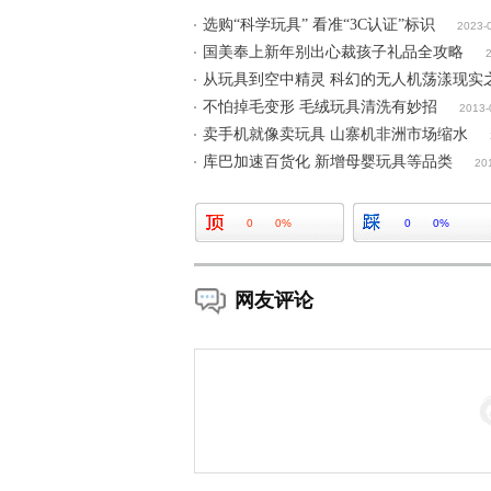
选购“科学玩具” 看准“3C认证”标识
2023-
国美奉上新年别出心裁孩子礼品全攻略
从玩具到空中精灵 科幻的无人机荡漾现实
不怕掉毛变形 毛绒玩具清洗有妙招
2013-
卖手机就像卖玩具 山寨机非洲市场缩水
库巴加速百货化 新增母婴玩具等品类
20
0
0%
0
0%
网友评论