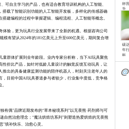
杯
者、可自主学习的产品，也有适合教育培训机构的人工智能、
升
，搭载了智能识别功能的人工智能开发板，多样化的传感器确
在搭建编程的过程中掌握逻辑、编程流程、人工智能等概念。
新奇体验，更为玩具行业发展带来了全新的机遇。根据咨询公司
场规模有望从2024年的181亿美元上升至600亿美元，期间复合增
碳
年
标
儿童群体扩展到全年龄段。业内专家分析称，当下AI玩具聚焦
高性价比产品，如针对低龄儿童设计的触觉反馈互动玩具，让
人推出的具备健康监测功能的陪伴机器人，时刻关注老年人的
言，目前中国AI玩具赛道参与者较少，行业集中度低，竞争格
位。
独有偶”品牌近期发布的“草本秘境系列”以无畏熊·药剂师与可
递自然治愈理念；“魔法烘焙坊系列”则塑造热爱烘焙的无畏熊
巧思”填补快乐、治愈心灵。