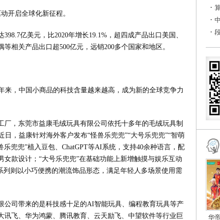
轮驱动开启全球化新征程。
398.7亿美元，比2020年增长19.1%，超四成产品出口美国、
等相关产品出口超500亿元，远销200多个国家和地区。
近年来，中国小商品的科技含量越来越高，成为新的全球竞争力
工厂，东莞市益康毛绒玩具有限公司依托十多年的毛绒玩具制
近日，益康针对海外客户发布“怪兽乐兜兜”“大号乐兜兜”“智萌
乐兜兜”植入豆包、ChatGPT等AI系统，支持40余种语言，配
男女款设计；“大号乐兜兜”在基础功能上新增触摸与娱乐互动
”系列则以小巧便携的潮流饰品形态，满足年轻人多场景使用需
限公司带来的是科技感十足的AI智能玩具、编程教育玩具等产
大讯飞、华为鸿蒙、腾讯教育、云天励飞、中望软件等行业巨
华