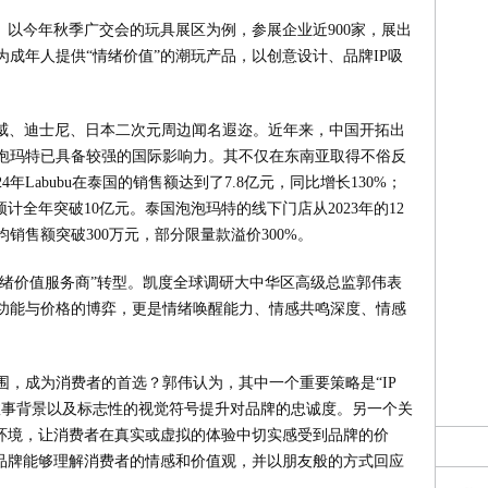
。以今年秋季广交会的玩具展区为例，参展企业近900家，展出
成年人提供“情绪价值”的潮玩产品，以创意设计、品牌IP吸
漫威、迪士尼、日本二次元周边闻名遐迩。近年来，中国开拓出
泡玛特已具备较强的国际影响力。其不仅在东南亚取得不俗反
年Labubu在泰国的销售额达到了7.8亿元，同比增长130%；
，预计全年突破10亿元。泰国泡泡玛特的线下门店从2023年的12
均销售额突破300万元，部分限量款溢价300%。
情绪价值服务商”转型。凯度全球调研大中华区高级总监郭伟表
功能与价格的博弈，更是情绪唤醒能力、情感共鸣深度、情感
，成为消费者的首选？郭伟认为，其中一个重要策略是“IP
故事背景以及标志性的视觉符号提升对品牌的忠诚度。另一个关
活环境，让消费者在真实或虚拟的体验中切实感受到品牌的价
即品牌能够理解消费者的情感和价值观，并以朋友般的方式回应