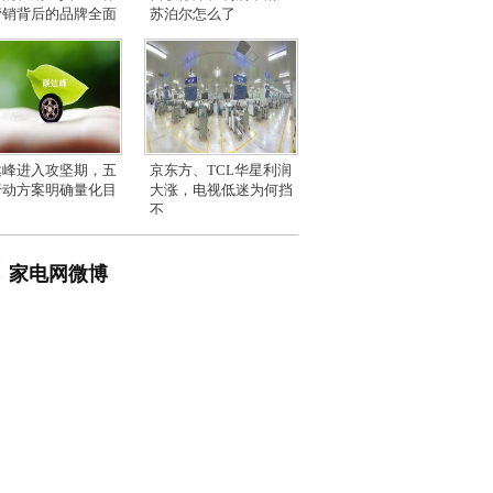
营销背后的品牌全面
苏泊尔怎么了
达峰进入攻坚期，五
京东方、TCL华星利润
行动方案明确量化目
大涨，电视低迷为何挡
不
家电网微博