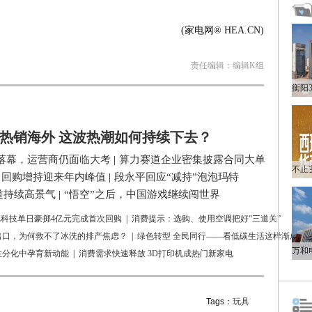
(家电网® HEA.CN)
责任编辑：编辑K组
热销海外 这波热潮如何持续下去？
落幕，运营商仍面临大考
|
算力赛道企业密集披露合同大单
司回购增持迎来年内峰值
|
段永平回应“减持”泡泡玛特
道持续高景气
|
“悟空”之后，中国游戏继续闯世界
L科技单日豪掷4亿元完成首次回购
|
消费提示：选购、使用空调把好“三道关”
出口，为何救不了冰洗的排产焦虑？
|
绿色转型 全民同行——看低碳生活这样渐成风
性分化中孕育新动能
|
消费需求快速释放 3D打印机成热门新家电
Tags：
玩具