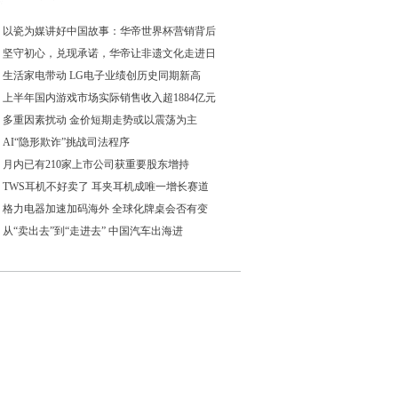
以瓷为媒讲好中国故事：华帝世界杯营销背后
坚守初心，兑现承诺，华帝让非遗文化走进日
生活家电带动 LG电子业绩创历史同期新高
上半年国内游戏市场实际销售收入超1884亿元
多重因素扰动 金价短期走势或以震荡为主
AI“隐形欺诈”挑战司法程序
月内已有210家上市公司获重要股东增持
TWS耳机不好卖了 耳夹耳机成唯一增长赛道
格力电器加速加码海外 全球化牌桌会否有变
从“卖出去”到“走进去” 中国汽车出海进