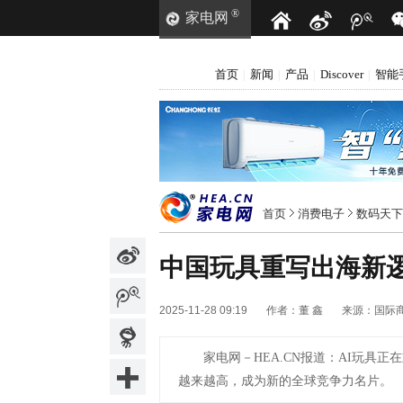
®
家电网
首页
新闻
产品
Discover
智能
|
|
|
|
首页
消费电子
数码天下
中国玩具重写出海新
2025-11-28 09:19
作者：
董 鑫
来源：
国际
家电网－HEA.CN报道：
AI玩具正
越来越高，成为新的全球竞争力名片。