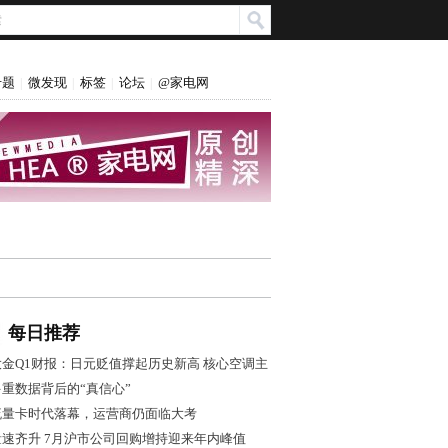
专题
微发现
标签
论坛
@家电网
|
|
|
|
每日推荐
大金Q1财报：日元贬值撑起历史新高 核心空调主
业盈利转弱
多重数据背后的“真信心”
流量卡时代落幕，运营商仍面临大考
量速齐升 7月沪市公司回购增持迎来年内峰值