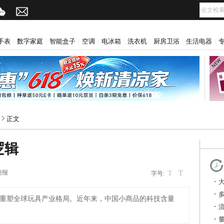
手表
数字家庭
智能盒子
空调
电冰箱
洗衣机
厨房卫浴
生活电器
|
|
|
|
|
|
|
|
正文
逻辑
T
商报
T
字号:
在重塑全球玩具产业格局。近年来，中国小商品的科技含量