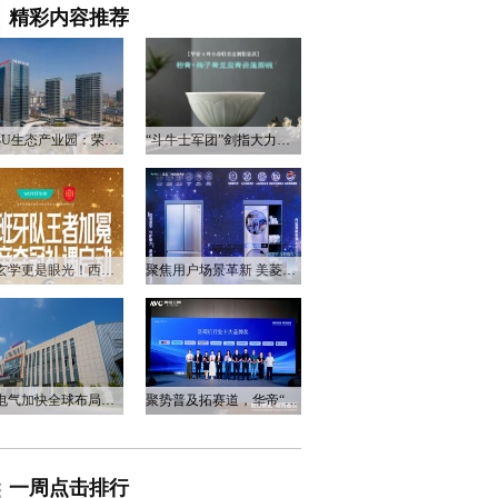
精彩内容推荐
衡阳3U生态产业园：荣电集团的政企合作新答卷
“斗牛士军团”剑指大力神杯，华帝以“一瓷一金”静候荣光
不止玄学更是眼光！西班牙队夺冠，华帝火速官宣启动兑奖福利
聚焦用户场景革新 美菱产品创新打造差异化居家体验
尚
万和电气加快全球布局，海外营收占比升至四成
聚势普及拓赛道，华帝“亮剑”洗碗机峰会，破局存量换新
一周点击排行