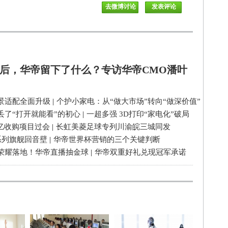
后，华帝留下了什么？专访华帝CMO潘叶
景适配全面升级
|
个护小家电：从“做大市场”转向“做深价值”
丢了“打开就能看”的初心
|
一超多强 3D打印“家电化”破局
3亿收购项目过会
|
长虹美菱足球专列川渝皖三城同发
系列旗舰回音壁
|
华帝世界杯营销的三个关键判断
荣耀落地！华帝直播抽金球
|
华帝双重好礼兑现冠军承诺