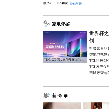
用户名：
HEA网友
快速登录
家电评鉴
世界杯之
钊
折叠家具场
智能电视别
“参数买到顶，体验没跟上“：长虹追光Q70S给高端电视打了个样
TCL科技9
TCL发布Q
西班牙夺冠
新·奇·事