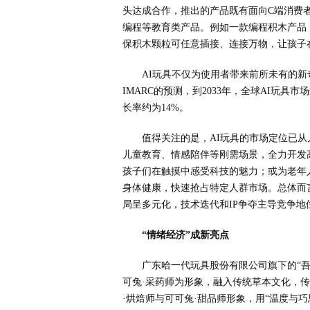
头达成合作，推出的产品既有面向C端消费
编程等教育类产品。例如一款编程积木产品
保积木颗粒可任意插接、连接万物，让孩子
AI玩具不仅为使用者带来前所未有的
IMARC的预测，到2033年，全球AI玩具市
长率约为14%。
值得关注的是，AI玩具的市场定位已从
儿童教育、情感陪伴等刚需场景，全力开发
孩子们在触摸中感受科技的魅力；或为老年
身体健康，快速抢占特定人群市场。总体而
局呈多元化，技术迭代和IP争夺主导竞争地
“情绪经济”成新亮点
广东哈一代玩具股份有限公司旗下的“吾
可兔·采药师为形象，融入传统草本文化，传
·烘焙师与可可兔·甜品师形象，用“温度与