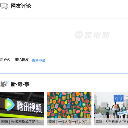
网友评论
用户名：
HEA网友
快速登录
新·奇·事
唠嗑 | 当4K画质成了SVIP专属，盗版网站笑开了花
唠嗑 | 一代人有一代人的“鸡蛋”要领