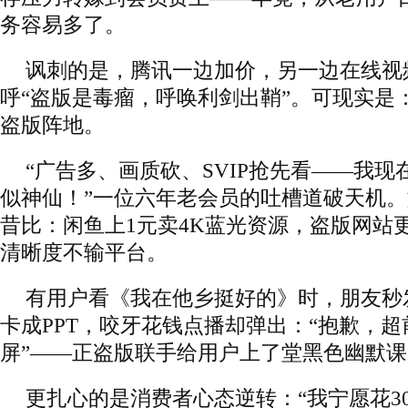
务容易多了。
讽刺的是，腾讯一边加价，另一边在线视
呼“盗版是毒瘤，呼唤利剑出鞘”。可现实是
盗版阵地。
“广告多、画质砍、SVIP抢先看——我现
似神仙！”一位六年老会员的吐槽道破天机
昔比：闲鱼上1元卖4K蓝光资源，盗版网站
清晰度不输平台。
有用户看《我在他乡挺好的》时，朋友秒
卡成PPT，咬牙花钱点播却弹出：“抱歉，
屏”——正盗版联手给用户上了堂黑色幽默课
更扎心的是消费者心态逆转：“我宁愿花3