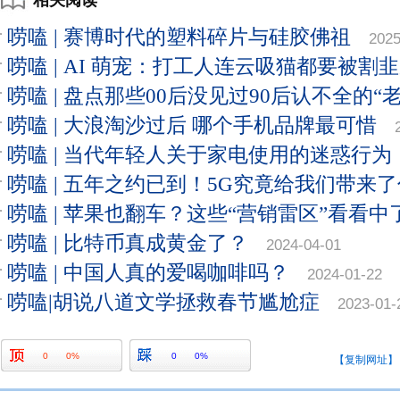
相关阅读
唠嗑 | 赛博时代的塑料碎片与硅胶佛祖
2025
唠嗑 | AI 萌宠：打工人连云吸猫都要被割
唠嗑 | 盘点那些00后没见过90后认不全的“
唠嗑 | 大浪淘沙过后 哪个手机品牌最可惜
唠嗑 | 当代年轻人关于家电使用的迷惑行为
唠嗑 | 五年之约已到！5G究竟给我们带来
唠嗑 | 苹果也翻车？这些“营销雷区”看看中
唠嗑 | 比特币真成黄金了？
2024-04-01
唠嗑 | 中国人真的爱喝咖啡吗？
2024-01-22
唠嗑|胡说八道文学拯救春节尴尬症
2023-01-
0
0%
0
0%
【复制网址】