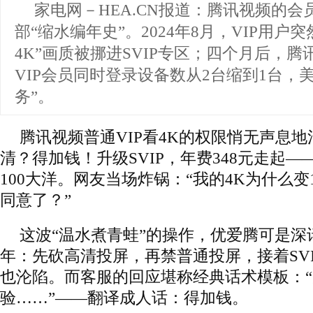
家电网－HEA.CN报道：
腾讯视频的会
部“缩水编年史”。2024年8月，VIP用户
4K”画质被挪进SVIP专区；四个月后，
VIP会员同时登录设备数从2台缩到1台，
务”。
腾讯视频普通VIP看4K的权限悄无声息
清？得加钱！升级SVIP，年费348元走起—
100大洋。网友当场炸锅：“我的4K为什么
同意了？”
这波“温水煮青蛙”的操作，优爱腾可是深
年：先砍高清投屏，再禁普通投屏，接着SVI
也沦陷。而客服的回应堪称经典话术模板：
验……”——翻译成人话：得加钱。