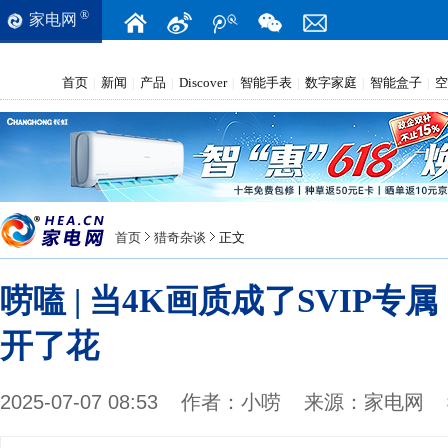
®
家电网
首页
新闻
产品
Discover
智能手表
数字家庭
智能盒子
空
|
|
|
|
|
|
|
首页
猎奇杂谈
正文
唠嗑 | 当4K画质成了SVIP
开了花
2025-07-07 08:53
作者：
小唠
来源：
家电网