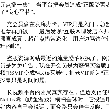
元点播一集”。当平台把会员逼成“正版受害
了“良心平替”。
充会员像在发廊办卡。VIP只是入门，总
推拿再加钱——最后发现“互联网理发店不办
预言成真：超前点播常态化，用户边骂边付
难的啦”。
盗版资源网站最近的流量恐怕涨疯了。网
员是为免广告，现在开会员是为获得买盗版
频把SVIP变成“4K赎买券”，把老VIP贬为
投票只是时间问题。
长视频平台的困局真实存在，但透支信任
Netflix靠《鱿鱼游戏》横扫全球时，它没逼用
好内容自己会说话，而套路只会催生反噬。