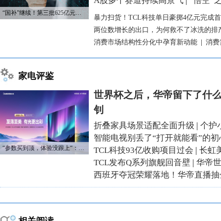
A股多个赛道持续高景气
|
“悟空”
“国补”继续！第三批625亿元资金已下达
暴力扫货！TCL科技单日豪掷4亿元完成
两位数增长的出口，为何救不了冰洗的排
消费市场结构性分化中孕育新动能
|
消费
家电评鉴
世界杯之后，华帝留下了什么
钊
折叠家具场景适配全面升级
|
个护
智能电视别丢了“打开就能看”的初
“参数买到顶，体验没跟上“：长虹追光Q70S给高端电视打了个样
TCL科技93亿收购项目过会
|
长虹
TCL发布Q系列旗舰回音壁
|
华帝
西班牙夺冠荣耀落地！华帝直播抽