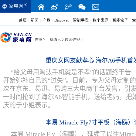
®
家电网
首页
新闻
产品
Discover
智能手表
数字家庭
智能盒子
空
|
|
|
|
|
|
|
首页
手机通讯
通讯·产品
重庆女网友献孝心 海尔A6手机首
“给父母用淘汰手机就是不孝”的话题终于告一
开始弥补自己的“过失”。日前，专为父母定制的
次在京东、易迅、易购三大电商平台发售，引发
一时间抢到了海尔A6智能手机，送给老妈，把
庆的于小姐表示。
本易 Miracle Fly7寸平板（海鸥
本易 Miracle Fly（海鸥），延续了以往Mir