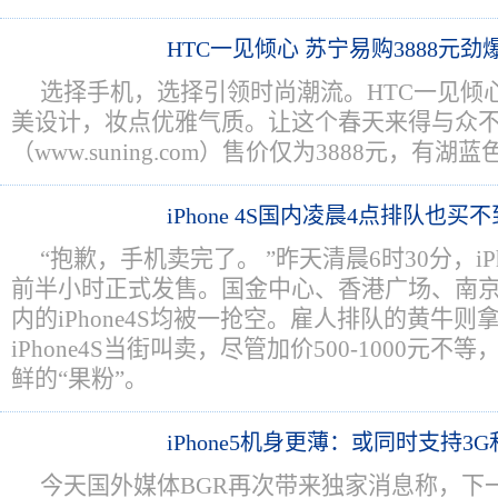
HTC一见倾心 苏宁易购3888元劲
选择手机，选择引领时尚潮流。HTC一见倾心
美设计，妆点优雅气质。让这个春天来得与众
（www.suning.com）售价仅为3888元，有
iPhone 4S国内凌晨4点排队也买
“抱歉，手机卖完了。 ”昨天清晨6时30分，iP
前半小时正式发售。国金中心、香港广场、南京东路3家
内的iPhone4S均被一抢空。雇人排队的黄牛
iPhone4S当街叫卖，尽管加价500-1000元
鲜的“果粉”。
iPhone5机身更薄：或同时支持3G
今天国外媒体BGR再次带来独家消息称，下一代