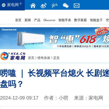
®
家电网
首页
新闻
产品
Discover
智能手表
数字家庭
智能盒子
空
|
|
|
|
|
|
|
首页
猎奇杂谈
正文
唠嗑 ｜ 长视频平台熄火 长剧
盘吗？
2024-12-09 09:17
作者：
小唠
来源：
家电网