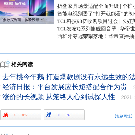
折叠家具场景适配全面升级
|
个护
智能电视别丢了“打开就能看”的初
“参数买到顶，体验没跟上“：长虹追光Q70S给高端电视打了个样
TCL科技93亿收购项目过会
|
长虹
TCL发布Q系列旗舰回音壁
|
华帝
西班牙夺冠荣耀落地！华帝直播抽
相关阅读
去年桃今年鹅 打造爆款剧没有永远生效的
经济日报：平台发展应长短搭配合作为贵
涨价的长视频 从笼络人心到试探人性
2021-
0
0%
0
0%
【复制网址】