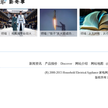
新·奇·事
唠嗑 ｜ 长视频平台熄火 长剧迷你化能逆风翻盘吗？
唠嗑 | “筷子”夹火箭成功，又让他装到了！？
新闻资讯
产品报价
Discover
网站介绍
网站地图
|
|
|
|
|
@
(R) 2000-2015 Household Electrical Applianc
版权所有