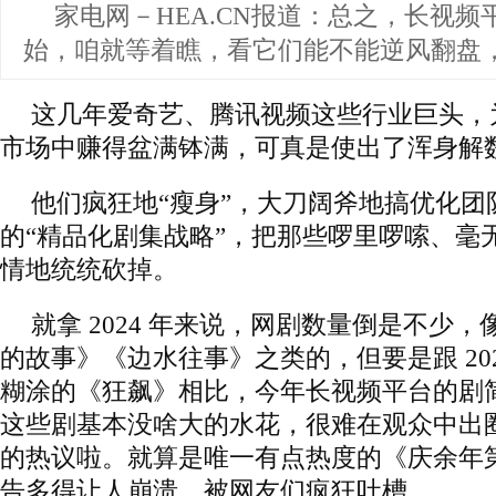
家电网－HEA.CN报道：
总之，长视频
始，咱就等着瞧，看它们能不能逆风翻盘
这几年爱奇艺、腾讯视频这些行业巨头，
市场中赚得盆满钵满，可真是使出了浑身解
他们疯狂地“瘦身”，大刀阔斧地搞优化团
的“精品化剧集战略”，把那些啰里啰嗦、毫
情地统统砍掉。
就拿 2024 年来说，网剧数量倒是不少
的故事》《边水往事》之类的，但要是跟 20
糊涂的《狂飙》相比，今年长视频平台的剧
这些剧基本没啥大的水花，很难在观众中出
的热议啦。就算是唯一有点热度的《庆余年
告多得让人崩溃，被网友们疯狂吐槽。