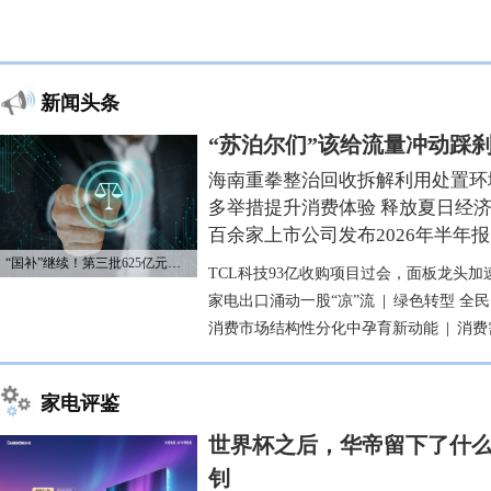
新闻头条
“苏泊尔们”该给流量冲动踩
海南重拳整治回收拆解利用处置环
多举措提升消费体验 释放夏日经
百余家上市公司发布2026年半年报
“国补”继续！第三批625亿元资金已下达
TCL科技93亿收购项目过会，面板龙头加
家电出口涌动一股“凉”流
|
绿色转型 全
消费市场结构性分化中孕育新动能
|
消费
家电评鉴
世界杯之后，华帝留下了什么
钊