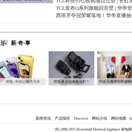
TCL科技93亿收购项目过会
|
长虹
TCL发布Q系列旗舰回音壁
|
华帝
西班牙夺冠荣耀落地！华帝直播抽
新·奇·事
唠嗑 | 科技以换壳为本
唠嗑|单反也有落伍时？
新闻资讯
产品报价
Discover
网站介绍
网站地图
|
|
|
|
|
@
(R) 2000-2015 Household Electrical Applianc