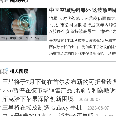
新闻头条
中国空调热销海外 这波热潮
流量卡时代落幕，运营商仍面临大
7月沪市公司回购增持迎来年内峰
A股多个赛道持续高景气
|
“悟空”
“国补”继续！第三批625亿元资金已下达
暴力扫货！TCL科技单日豪掷4亿元完成
两位数增长的出口，为何救不了冰洗的排
消费市场结构性分化中孕育新动能
|
消费
相关阅读
三星将于7月下旬在首尔发布新的可折叠设
vivo暂停在德市场销售产品 此前专利案败诉
库克治下苹果深陷创新困境
2023-06-07
三星将在埃及制造 Galaxy 手机
2023-06-07