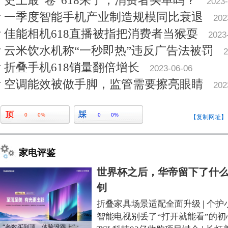
史上最“卷”618来了，消费者买单吗？
2023-
一季度智能手机产业制造规模同比衰退
202
佳能相机618直播被指把消费者当猴耍
2023
云米饮水机称“一秒即热”违反广告法被罚
2
折叠手机618销量翻倍增长
2023-06-06
空调能效被做手脚，监管需要擦亮眼睛
202
0
0%
0
0%
【复制网址】
家电评鉴
世界杯之后，华帝留下了什么
钊
折叠家具场景适配全面升级
|
个护
智能电视别丢了“打开就能看”的初
“参数买到顶，体验没跟上“：长虹追光Q70S给高端电视打了个样