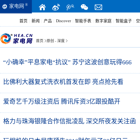
®
家电网
首页
新闻
产品
Discover
智能手表
数字家庭
智能盒子
空
|
|
|
|
|
|
|
首页
原创 - 深度
“小确幸”平息家电“抗议” 苏宁这波创意玩得666
比佛利大器复式洗衣机首发在即 亮点抢先看
爱奇艺千万级注资后 腾讯斥资3亿跟投酷开
格力与珠海银隆合作信批凌乱 深交所夜发关注函