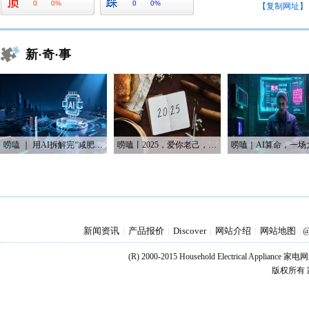
0
0%
0
0%
【复制网址】
新·奇·事
唠嗑 ｜ 用AI拆解完“减肥逻辑”后，我发现了内容行业的底层套路
唠嗑丨2025，爱你老己，明天见
新闻资讯
产品报价
Discover
网站介绍
网站地图
|
|
|
|
|
@
(R) 2000-2015 Household Electrical Applianc
版权所有