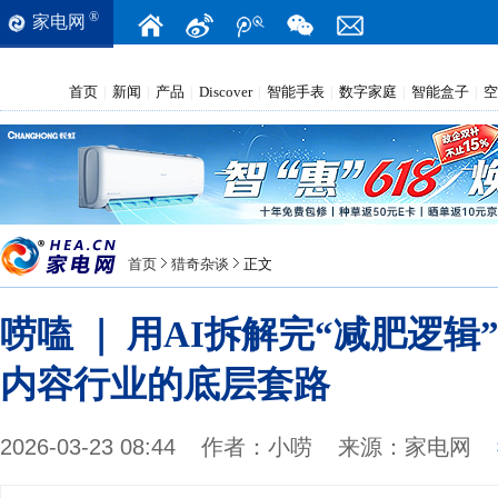
®
家电网
首页
新闻
产品
Discover
智能手表
数字家庭
智能盒子
空
|
|
|
|
|
|
|
首页
猎奇杂谈
正文
唠嗑 ｜ 用AI拆解完“减肥逻
内容行业的底层套路
2026-03-23 08:44
作者：
小唠
来源：
家电网