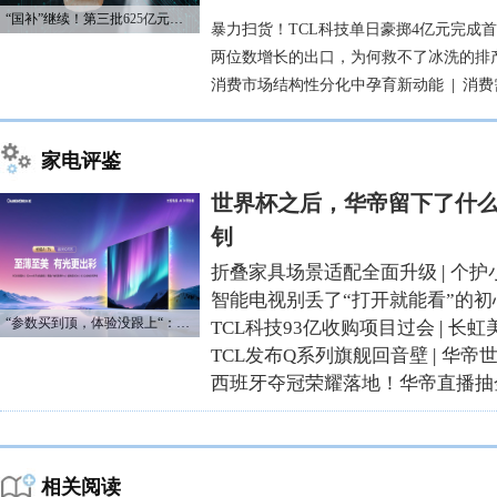
“国补”继续！第三批625亿元资金已下达
暴力扫货！TCL科技单日豪掷4亿元完成
两位数增长的出口，为何救不了冰洗的排
消费市场结构性分化中孕育新动能
|
消费
家电评鉴
世界杯之后，华帝留下了什么
钊
折叠家具场景适配全面升级
|
个护
智能电视别丢了“打开就能看”的初
“参数买到顶，体验没跟上“：长虹追光Q70S给高端电视打了个样
TCL科技93亿收购项目过会
|
长虹
TCL发布Q系列旗舰回音壁
|
华帝
西班牙夺冠荣耀落地！华帝直播抽
相关阅读