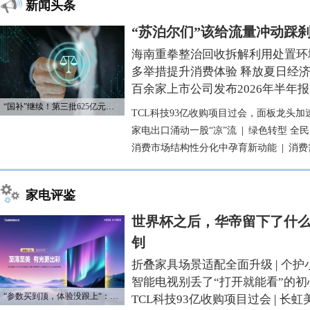
新闻头条
“苏泊尔们”该给流量冲动踩
海南重拳整治回收拆解利用处置环
多举措提升消费体验 释放夏日经
百余家上市公司发布2026年半年报
“国补”继续！第三批625亿元资金已下达
TCL科技93亿收购项目过会，面板龙头加
家电出口涌动一股“凉”流
|
绿色转型 全
消费市场结构性分化中孕育新动能
|
消费
家电评鉴
世界杯之后，华帝留下了什么
钊
折叠家具场景适配全面升级
|
个护
智能电视别丢了“打开就能看”的初
“参数买到顶，体验没跟上“：长虹追光Q70S给高端电视打了个样
TCL科技93亿收购项目过会
|
长虹