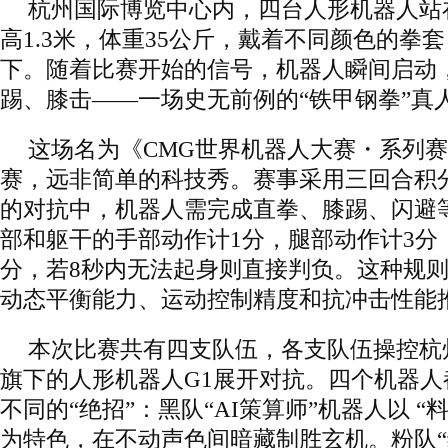
杭州国际博览中心内，四台人形机器人站
高1.3米，体重35公斤，戴着不同颜色的拳
下。随着比赛开始的信号，机器人瞬间启动
踢、膝击——一场史无前例的“铁甲钢拳”真
这场名为《CMG世界机器人大赛・系列
赛，远非简单的科技秀。赛事采用三回合积
的对抗中，机器人需完成直拳、膝踢、闪避
部和躯干的手部动作计1分，腿部动作计3分
分，若8秒内无法起身则直接判负。这种规
动态平衡能力、运动控制精度和抗冲击性能
本次比赛共有四支队伍，各支队伍操控杭
旗下的人形机器人G1展开对抗。四个机器人
不同的“绝招”：黑队“AI策算师”机器人以 
为特色，在不动声色间暗藏制胜玄机。粉队“