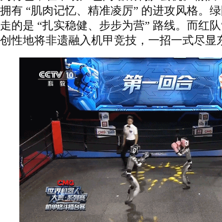
拥有 “肌肉记忆、精准凌厉” 的进攻风格。绿
走的是 “扎实稳健、步步为营” 路线。而红队
创性地将非遗融入机甲竞技，一招一式尽显