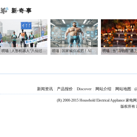
新·奇·事
唠嗑 | 人形机器人“八仙过海”，这届“半马”有点癫
唠嗑 | 国家喊你减肥！AI教练真能让你躺瘦？
新闻资讯
产品报价
Discover
网站介绍
网站地图
|
|
|
|
|
@
(R) 2000-2015 Household Electrical Applianc
版权所有