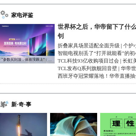
家电评鉴
世界杯之后，华帝留下了什么
钊
折叠家具场景适配全面升级
|
个护
智能电视别丢了“打开就能看”的初
“参数买到顶，体验没跟上“：长虹追光Q70S给高端电视打了个样
TCL科技93亿收购项目过会
|
长虹
TCL发布Q系列旗舰回音壁
|
华帝
西班牙夺冠荣耀落地！华帝直播抽
新·奇·事