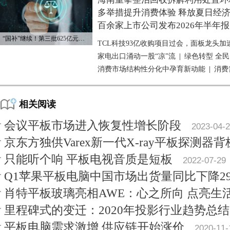
多举措提升消费体验 释放夏日经
百余家上市公司发布2026年半年报
“国补”继续！第三批625亿元资金已下达
TCL科技93亿收购项目过会，面板龙头加
家电出口涌动一股“凉”流
|
绿色转型 全
消费市场结构性分化中孕育新动能
|
消费
相关阅读
会议平板市场进入恢复性增长阶段
2023-04-
京东方独供Varex新一代X-ray平板探测器背
只能听个响 平板电视音质是短板
2022-07-29
Q1苹果平板电脑中国市场出货量同比下降2
肖特平板玻璃亮相AWE：心之所向 点亮生
里程碑式的变迁：2020年投影行业趋势总结
平板电脑需求激增 供应链开始涨价
2020-11-